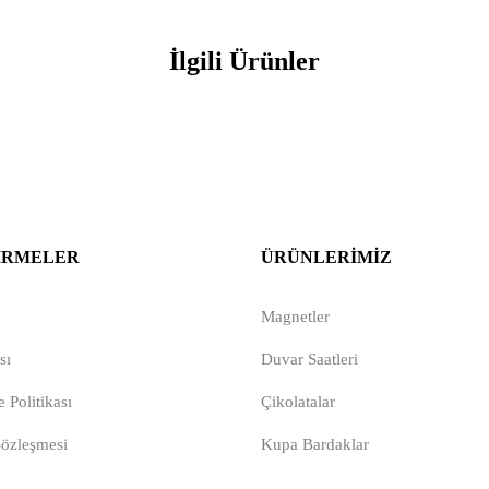
İlgili Ürünler
IRMELER
ÜRÜNLERIMIZ
Magnetler
sı
Duvar Saatleri
 Politikası
Çikolatalar
Sözleşmesi
Kupa Bardaklar