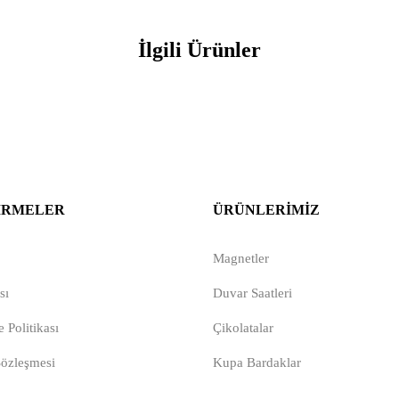
İlgili Ürünler
IRMELER
ÜRÜNLERIMIZ
Magnetler
sı
Duvar Saatleri
 Politikası
Çikolatalar
Sözleşmesi
Kupa Bardaklar