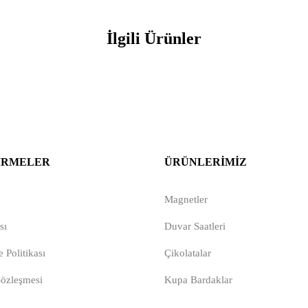
İlgili Ürünler
IRMELER
ÜRÜNLERIMIZ
Magnetler
sı
Duvar Saatleri
 Politikası
Çikolatalar
Sözleşmesi
Kupa Bardaklar