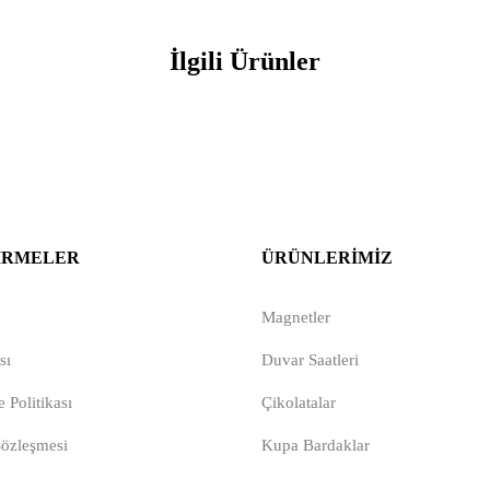
İlgili Ürünler
IRMELER
ÜRÜNLERIMIZ
Magnetler
sı
Duvar Saatleri
 Politikası
Çikolatalar
Sözleşmesi
Kupa Bardaklar