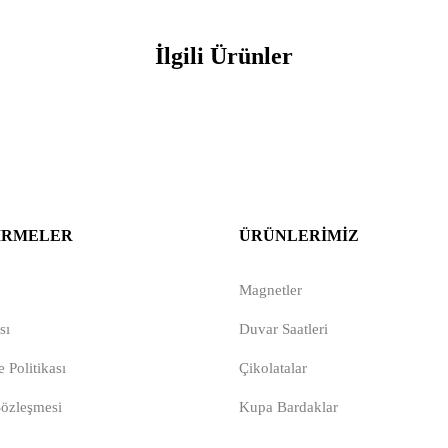
İlgili Ürünler
IRMELER
ÜRÜNLERIMIZ
Magnetler
sı
Duvar Saatleri
 Politikası
Çikolatalar
Sözleşmesi
Kupa Bardaklar