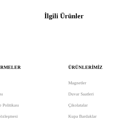
İlgili Ürünler
IRMELER
ÜRÜNLERIMIZ
Magnetler
sı
Duvar Saatleri
 Politikası
Çikolatalar
Sözleşmesi
Kupa Bardaklar