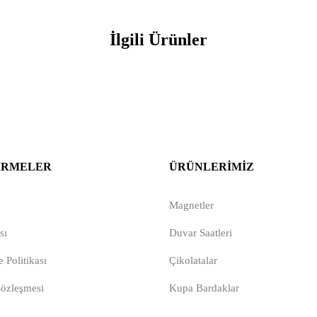
İlgili Ürünler
IRMELER
ÜRÜNLERIMIZ
Magnetler
sı
Duvar Saatleri
 Politikası
Çikolatalar
Sözleşmesi
Kupa Bardaklar