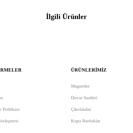
İlgili Ürünler
IRMELER
ÜRÜNLERIMIZ
Magnetler
sı
Duvar Saatleri
 Politikası
Çikolatalar
Sözleşmesi
Kupa Bardaklar