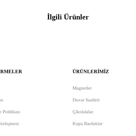
İlgili Ürünler
IRMELER
ÜRÜNLERIMIZ
Magnetler
sı
Duvar Saatleri
 Politikası
Çikolatalar
Sözleşmesi
Kupa Bardaklar