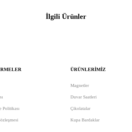
İlgili Ürünler
IRMELER
ÜRÜNLERIMIZ
Magnetler
sı
Duvar Saatleri
 Politikası
Çikolatalar
Sözleşmesi
Kupa Bardaklar