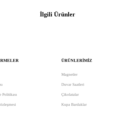
İlgili Ürünler
IRMELER
ÜRÜNLERIMIZ
Magnetler
sı
Duvar Saatleri
 Politikası
Çikolatalar
Sözleşmesi
Kupa Bardaklar