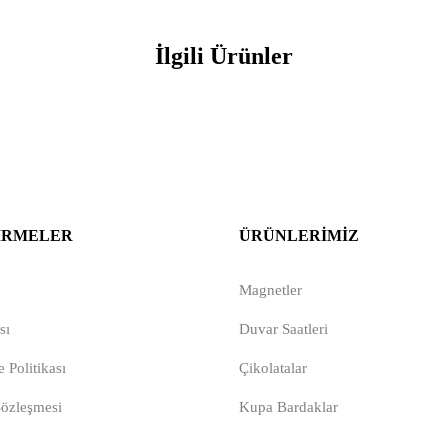
İlgili Ürünler
IRMELER
ÜRÜNLERIMIZ
Magnetler
sı
Duvar Saatleri
 Politikası
Çikolatalar
Sözleşmesi
Kupa Bardaklar