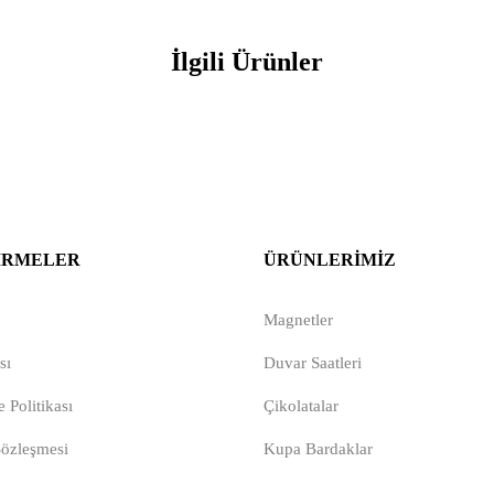
İlgili Ürünler
IRMELER
ÜRÜNLERIMIZ
Magnetler
sı
Duvar Saatleri
 Politikası
Çikolatalar
Sözleşmesi
Kupa Bardaklar