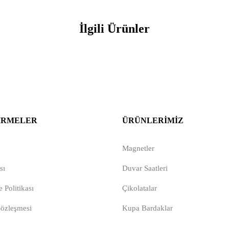
İlgili Ürünler
IRMELER
ÜRÜNLERIMIZ
Magnetler
sı
Duvar Saatleri
 Politikası
Çikolatalar
Sözleşmesi
Kupa Bardaklar