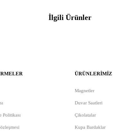
İlgili Ürünler
IRMELER
ÜRÜNLERIMIZ
Magnetler
sı
Duvar Saatleri
 Politikası
Çikolatalar
Sözleşmesi
Kupa Bardaklar