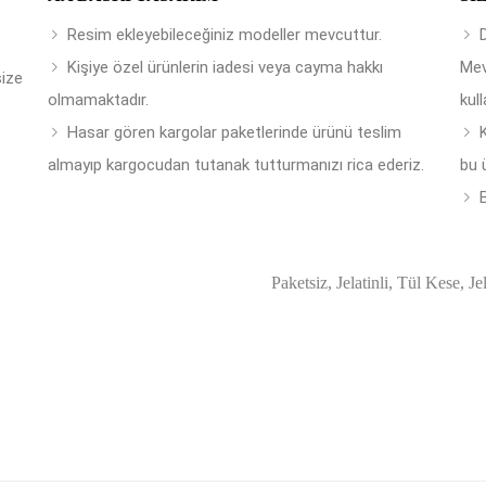
Resim ekleyebileceğiniz modeller mevcuttur.
Kişiye özel ürünlerin iadesi veya cayma hakkı
Mev
size
olmamaktadır.
kull
Hasar gören kargolar paketlerinde ürünü teslim
almayıp kargocudan tutanak tutturmanızı rica ederiz.
bu 
B
Paketsiz, Jelatinli, Tül Kese, Je