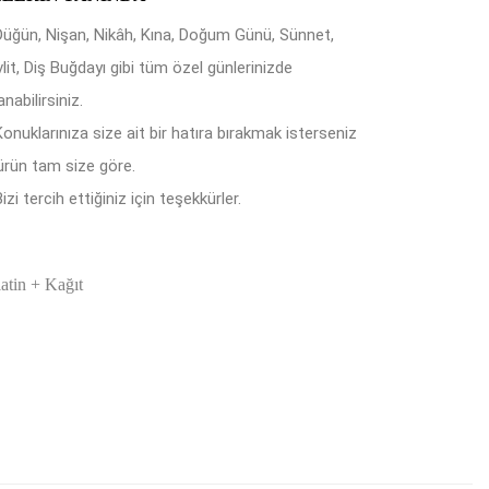
Düğün, Nişan, Nikâh, Kına, Doğum Günü, Sünnet,
lit, Diş Buğdayı gibi tüm özel günlerinizde
anabilirsiniz.
Konuklarınıza size ait bir hatıra bırakmak isterseniz
ürün tam size göre.
izi tercih ettiğiniz için teşekkürler.
latin + Kağıt