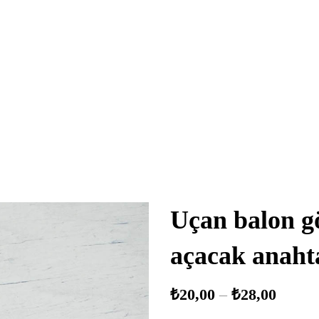
Uçan balon g
açacak anaht
₺
20,00
–
₺
28,00