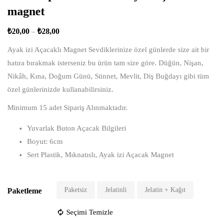
magnet
₺
20,00
–
₺
28,00
Ayak izi Açacaklı Magnet Sevdiklerinize özel günlerde size ait bir
hatıra bırakmak isterseniz bu ürün tam size göre. Düğün, Nişan,
Nikâh, Kına, Doğum Günü, Sünnet, Mevlit, Diş Buğdayı gibi tüm
özel günlerinizde kullanabilirsiniz.
Minimum 15 adet Sipariş Alınmaktadır.
Yuvarlak Buton Açacak Bilgileri
Boyut: 6cm
Sert Plastik, Mıknatıslı, Ayak izi Açacak Magnet
Paketsiz
Jelatinli
Jelatin + Kağıt
Paketleme
Seçimi Temizle