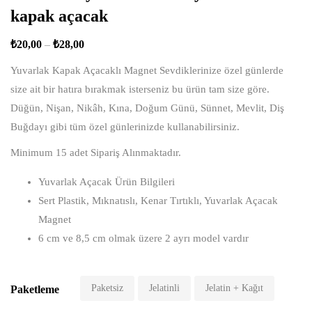
kapak açacak
₺
20,00
–
₺
28,00
Yuvarlak Kapak Açacaklı Magnet Sevdiklerinize özel günlerde
size ait bir hatıra bırakmak isterseniz bu ürün tam size göre.
Düğün, Nişan, Nikâh, Kına, Doğum Günü, Sünnet, Mevlit, Diş
Buğdayı gibi tüm özel günlerinizde kullanabilirsiniz.
Minimum 15 adet Sipariş Alınmaktadır.
Yuvarlak Açacak Ürün Bilgileri
Sert Plastik, Mıknatıslı, Kenar Tırtıklı, Yuvarlak Açacak
Magnet
6 cm ve 8,5 cm olmak üzere 2 ayrı model vardır
Paketsiz
Jelatinli
Jelatin + Kağıt
Paketleme