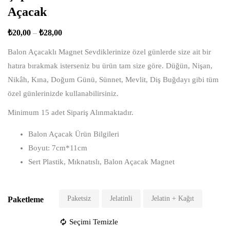
Açacak
₺
20,00
–
₺
28,00
Balon Açacaklı Magnet Sevdiklerinize özel günlerde size ait bir
hatıra bırakmak isterseniz bu ürün tam size göre. Düğün, Nişan,
Nikâh, Kına, Doğum Günü, Sünnet, Mevlit, Diş Buğdayı gibi tüm
özel günlerinizde kullanabilirsiniz.
Minimum 15 adet Sipariş Alınmaktadır.
Balon Açacak Ürün Bilgileri
Boyut: 7cm*11cm
Sert Plastik, Mıknatıslı, Balon Açacak Magnet
Paketsiz
Jelatinli
Jelatin + Kağıt
Paketleme
Seçimi Temizle