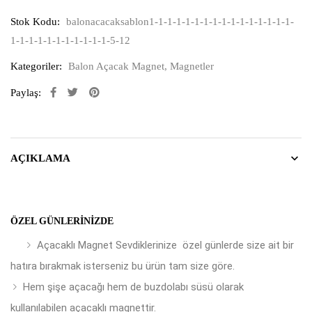
Stok Kodu:
balonacacaksablon1-1-1-1-1-1-1-1-1-1-1-1-1-1-1-1-
1-1-1-1-1-1-1-1-1-1-1-5-12
Kategoriler:
Balon Açacak Magnet
,
Magnetler
Paylaş:
AÇIKLAMA
ÖZEL GÜNLERINIZDE
Açacaklı Magnet Sevdiklerinize özel günlerde size ait bir
hatıra bırakmak isterseniz bu ürün tam size göre.
Hem şişe açacağı hem de buzdolabı süsü olarak
kullanılabilen açacaklı magnettir.