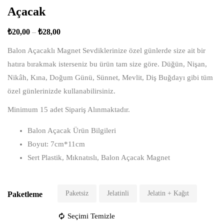
Açacak
₺
20,00
–
₺
28,00
Balon Açacaklı Magnet Sevdiklerinize özel günlerde size ait bir
hatıra bırakmak isterseniz bu ürün tam size göre. Düğün, Nişan,
Nikâh, Kına, Doğum Günü, Sünnet, Mevlit, Diş Buğdayı gibi tüm
özel günlerinizde kullanabilirsiniz.
Minimum 15 adet Sipariş Alınmaktadır.
Balon Açacak Ürün Bilgileri
Boyut: 7cm*11cm
Sert Plastik, Mıknatıslı, Balon Açacak Magnet
Paketsiz
Jelatinli
Jelatin + Kağıt
Paketleme
Seçimi Temizle