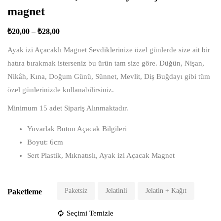
magnet
₺
20,00
–
₺
28,00
Ayak izi Açacaklı Magnet Sevdiklerinize özel günlerde size ait bir
hatıra bırakmak isterseniz bu ürün tam size göre. Düğün, Nişan,
Nikâh, Kına, Doğum Günü, Sünnet, Mevlit, Diş Buğdayı gibi tüm
özel günlerinizde kullanabilirsiniz.
Minimum 15 adet Sipariş Alınmaktadır.
Yuvarlak Buton Açacak Bilgileri
Boyut: 6cm
Sert Plastik, Mıknatıslı, Ayak izi Açacak Magnet
Paketsiz
Jelatinli
Jelatin + Kağıt
Paketleme
Seçimi Temizle