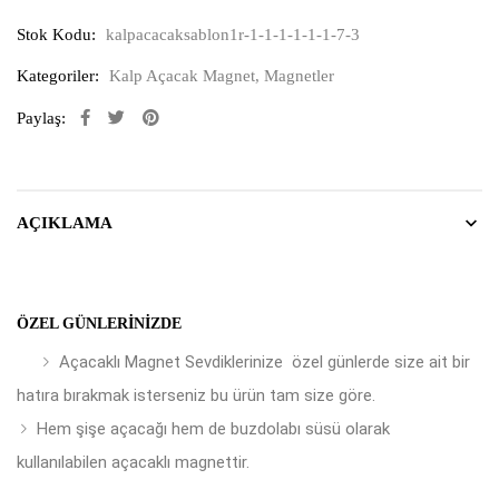
Stok Kodu:
kalpacacaksablon1r-1-1-1-1-1-1-7-3
Kategoriler:
Kalp Açacak Magnet
,
Magnetler
Paylaş:
AÇIKLAMA
ÖZEL GÜNLERINIZDE
Açacaklı Magnet Sevdiklerinize özel günlerde size ait bir
hatıra bırakmak isterseniz bu ürün tam size göre.
Hem şişe açacağı hem de buzdolabı süsü olarak
kullanılabilen açacaklı magnettir.