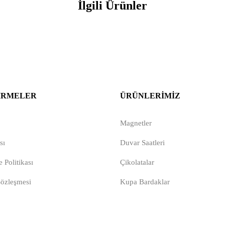
İlgili Ürünler
IRMELER
ÜRÜNLERIMIZ
Magnetler
sı
Duvar Saatleri
 Politikası
Çikolatalar
Sözleşmesi
Kupa Bardaklar