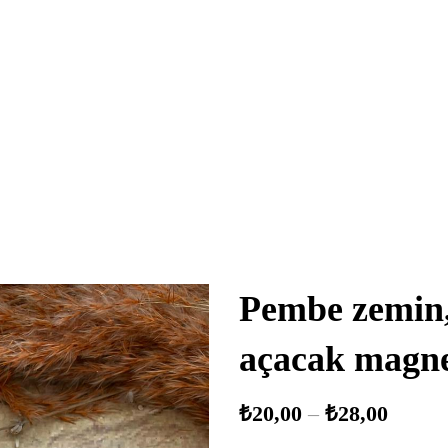
Pembe zemin, 
açacak magn
₺
20,00
–
₺
28,00