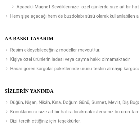
Açacaklı Magnet Sevdiklerinize özel günlerde size ait bir ha
Hem şişe açacağı hem de buzdolabı süsü olarak kullanılabilen a
AA BASKI TASARIM
Resim ekleyebileceğiniz modeller mevcuttur.
Kişiye özel ürünlerin iadesi veya cayma hakkı olmamaktadır.
Hasar gören kargolar paketlerinde ürünü teslim almayıp kargocu
SIZLERIN YANINDA
Düğün, Nişan, Nikâh, Kına, Doğum Günü, Sünnet, Mevlit, Diş Buğday
Konuklarınıza size ait bir hatıra bırakmak isterseniz bu ürün tam
Bizi tercih ettiğiniz için teşekkürler.