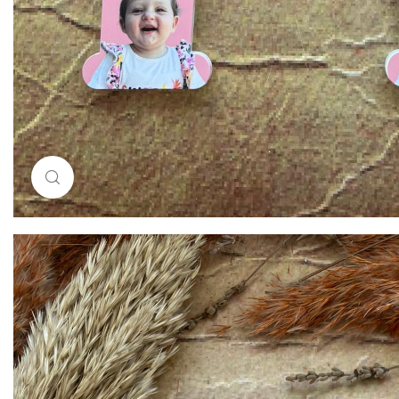
Resimi büyütmek için tıklayın