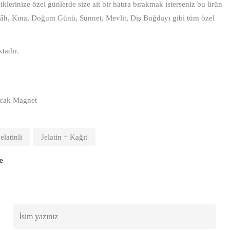
klerinize özel günlerde size ait bir hatıra bırakmak isterseniz bu ürün
kâh, Kına, Doğum Günü, Sünnet, Mevlit, Diş Buğdayı gibi tüm özel
tadır.
acak Magnet
Jelatinli
Jelatin + Kağıt
e