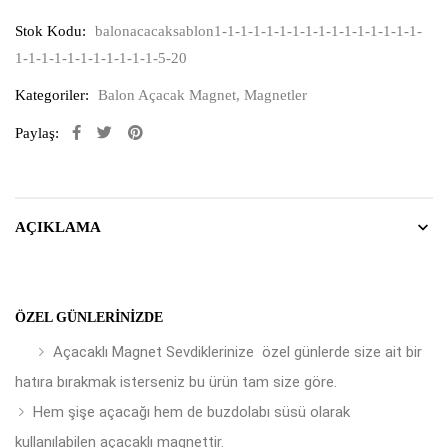
Stok Kodu:
balonacacaksablon1-1-1-1-1-1-1-1-1-1-1-1-1-1-1-1-
1-1-1-1-1-1-1-1-1-1-1-5-20
Kategoriler:
Balon Açacak Magnet
,
Magnetler
Paylaş:
AÇIKLAMA
ÖZEL GÜNLERINIZDE
Açacaklı Magnet Sevdiklerinize özel günlerde size ait bir
hatıra bırakmak isterseniz bu ürün tam size göre.
Hem şişe açacağı hem de buzdolabı süsü olarak
kullanılabilen açacaklı magnettir.