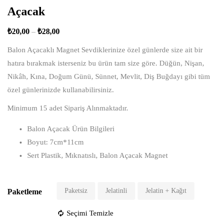
Açacak
₺
20,00
–
₺
28,00
Balon Açacaklı Magnet Sevdiklerinize özel günlerde size ait bir
hatıra bırakmak isterseniz bu ürün tam size göre. Düğün, Nişan,
Nikâh, Kına, Doğum Günü, Sünnet, Mevlit, Diş Buğdayı gibi tüm
özel günlerinizde kullanabilirsiniz.
Minimum 15 adet Sipariş Alınmaktadır.
Balon Açacak Ürün Bilgileri
Boyut: 7cm*11cm
Sert Plastik, Mıknatıslı, Balon Açacak Magnet
Paketsiz
Jelatinli
Jelatin + Kağıt
Paketleme
Seçimi Temizle