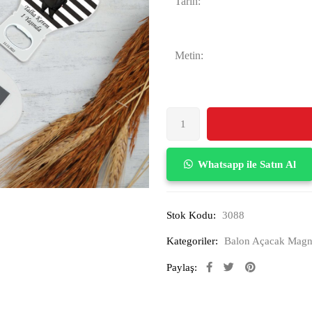
Tarih:
Metin:
Whatsapp ile Satın Al
Stok Kodu:
3088
Kategoriler:
Balon Açacak Magn
Paylaş: