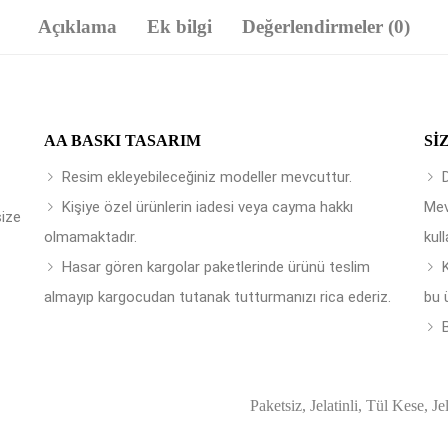
Açıklama
Ek bilgi
Değerlendirmeler (0)
AA BASKI TASARIM
SI
Resim ekleyebileceğiniz modeller mevcuttur.
Kişiye özel ürünlerin iadesi veya cayma hakkı
Mev
size
olmamaktadır.
kull
Hasar gören kargolar paketlerinde ürünü teslim
almayıp kargocudan tutanak tutturmanızı rica ederiz.
bu 
B
Paketsiz, Jelatinli, Tül Kese, Je