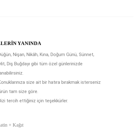
ZLERIN YANINDA
Düğün, Nişan, Nikâh, Kına, Doğum Günü, Sünnet,
lit, Diş Buğdayı gibi tüm özel günlerinizde
anabilirsiniz.
Konuklarınıza size ait bir hatıra bırakmak isterseniz
ürün tam size göre.
izi tercih ettiğiniz için teşekkürler.
latin + Kağıt