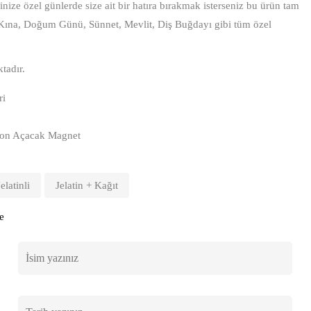
ize özel günlerde size ait bir hatıra bırakmak isterseniz bu ürün tam
 Kına, Doğum Günü, Sünnet, Mevlit, Diş Buğdayı gibi tüm özel
tadır.
ri
Balon Açacak Magnet
Jelatinli
Jelatin + Kağıt
e