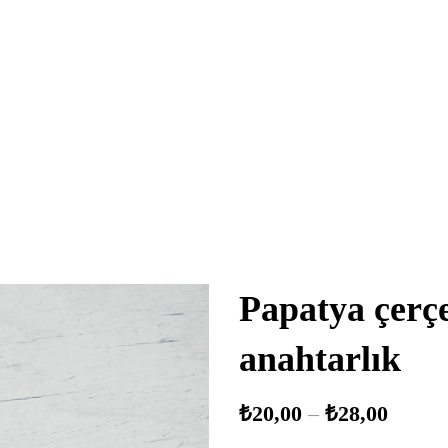
Papatya çerçe
anahtarlık
₺
20,00
–
₺
28,00