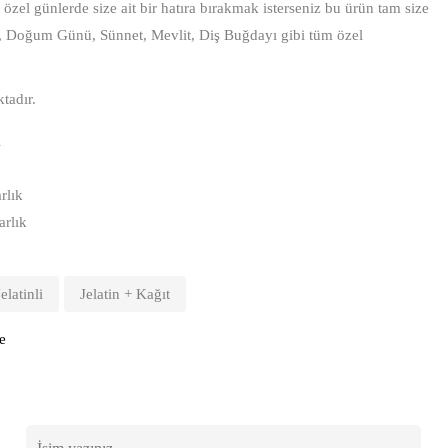
özel günlerde size ait bir hatıra bırakmak isterseniz bu ürün tam size
, Doğum Günü, Sünnet, Mevlit, Diş Buğdayı gibi tüm özel
tadır.
i
rlık
rlık
Jelatinli
Jelatin + Kağıt
e