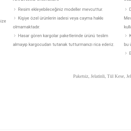
Resim ekleyebileceğiniz modeller mevcuttur.
Kişiye özel ürünlerin iadesi veya cayma hakkı
Mev
size
olmamaktadır.
kull
Hasar gören kargolar paketlerinde ürünü teslim
almayıp kargocudan tutanak tutturmanızı rica ederiz.
bu 
B
Paketsiz, Jelatinli, Tül Kese, Je