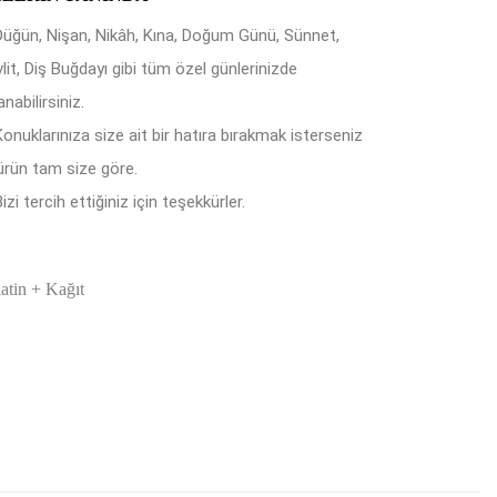
Düğün, Nişan, Nikâh, Kına, Doğum Günü, Sünnet,
lit, Diş Buğdayı gibi tüm özel günlerinizde
anabilirsiniz.
Konuklarınıza size ait bir hatıra bırakmak isterseniz
ürün tam size göre.
izi tercih ettiğiniz için teşekkürler.
latin + Kağıt