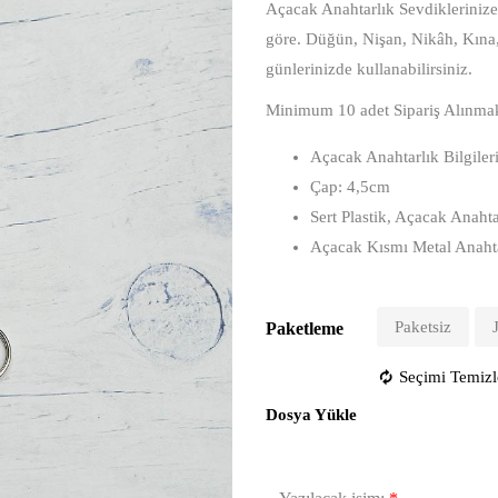
Açacak Anahtarlık Sevdiklerinize 
göre. Düğün, Nişan, Nikâh, Kına
günlerinizde kullanabilirsiniz.
Minimum 10 adet Sipariş Alınmak
Açacak Anahtarlık Bilgiler
Çap: 4,5cm
Sert Plastik, Açacak Anahta
Açacak Kısmı Metal Anahta
Paketsiz
Paketleme
Seçimi Temizl
Dosya Yükle