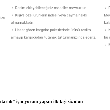
Resim ekleyebileceğiniz modeller mevcuttur.
Kişiye özel ürünlerin iadesi veya cayma hakkı
Mev
size
olmamaktadır.
kull
Hasar gören kargolar paketlerinde ürünü teslim
almayıp kargocudan tutanak tutturmanızı rica ederiz.
bu 
B
tarlık” için yorum yapan ilk kişi siz olun