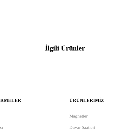
İlgili Ürünler
IRMELER
ÜRÜNLERIMIZ
Magnetler
sı
Duvar Saatleri