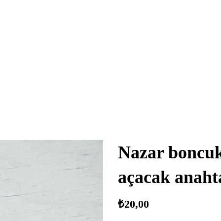
Nazar boncuk 
açacak anaht
₺
20,00