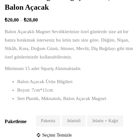
Balon Açacak
₺
20,00
–
₺
28,00
Balon Açacaklı Magnet Sevdiklerinize özel günlerde size ait bir
hatıra bırakmak isterseniz bu ürün tam size göre. Düğün, Nişan,
Nikâh, Kına, Doğum Günü, Sünnet, Mevlit, Diş Buğdayı gibi tüm
özel günlerinizde kullanabilirsiniz.
Minimum 15 adet Sipariş Alınmaktadır.
Balon Açacak Ürün Bilgileri
Boyut: 7cm*11cm
Sert Plastik, Mıknatıslı, Balon Açacak Magnet
Paketsiz
Jelatinli
Jelatin + Kağıt
Paketleme
Seçimi Temizle