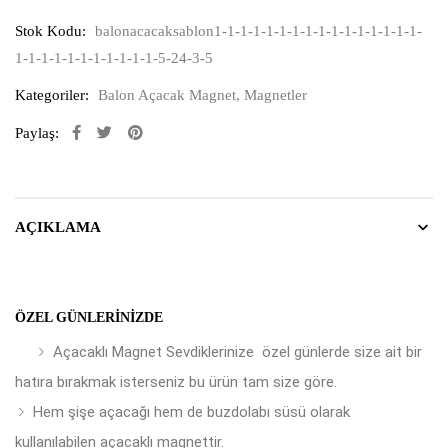
Stok Kodu:
balonacacaksablon1-1-1-1-1-1-1-1-1-1-1-1-1-1-1-1-
1-1-1-1-1-1-1-1-1-1-1-5-24-3-5
Kategoriler:
Balon Açacak Magnet
,
Magnetler
Paylaş:
AÇIKLAMA
ÖZEL GÜNLERINIZDE
Açacaklı Magnet Sevdiklerinize özel günlerde size ait bir
hatıra bırakmak isterseniz bu ürün tam size göre.
Hem şişe açacağı hem de buzdolabı süsü olarak
kullanılabilen açacaklı magnettir.