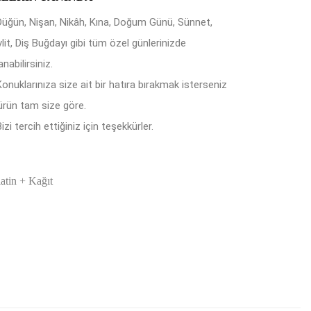
Düğün, Nişan, Nikâh, Kına, Doğum Günü, Sünnet,
lit, Diş Buğdayı gibi tüm özel günlerinizde
anabilirsiniz.
Konuklarınıza size ait bir hatıra bırakmak isterseniz
ürün tam size göre.
izi tercih ettiğiniz için teşekkürler.
latin + Kağıt