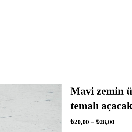
Mavi zemin ü
temalı açacak
₺
20,00
–
₺
28,00