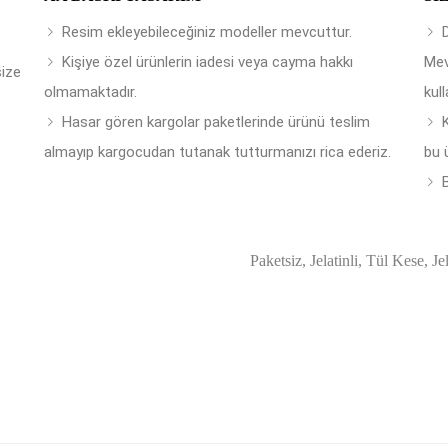
Resim ekleyebileceğiniz modeller mevcuttur.
Kişiye özel ürünlerin iadesi veya cayma hakkı
Mev
size
olmamaktadır.
kull
Hasar gören kargolar paketlerinde ürünü teslim
almayıp kargocudan tutanak tutturmanızı rica ederiz.
bu 
B
Paketsiz, Jelatinli, Tül Kese, Je