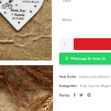
Tarih:
Metin:
Whatsapp ile Satın Al
Stok Kodu:
kalpacacaksablon1r-
Kategoriler:
Kalp Açacak Magne
Paylaş: