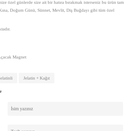
ze özel günlerde size ait bir hatıra bırakmak isterseniz bu ürün tam
 Kına, Doğum Günü, Sünnet, Mevlit, Diş Buğdayı gibi tüm özel
tadır.
 Açacak Magnet
Jelatinli
Jelatin + Kağıt
e