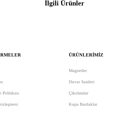
İlgili Ürünler
IRMELER
ÜRÜNLERIMIZ
Magnetler
sı
Duvar Saatleri
 Politikası
Çikolatalar
Sözleşmesi
Kupa Bardaklar