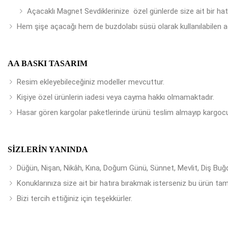
Açacaklı Magnet Sevdiklerinize özel günlerde size ait bir ha
Hem şişe açacağı hem de buzdolabı süsü olarak kullanılabilen a
AA BASKI TASARIM
Resim ekleyebileceğiniz modeller mevcuttur.
Kişiye özel ürünlerin iadesi veya cayma hakkı olmamaktadır.
Hasar gören kargolar paketlerinde ürünü teslim almayıp kargocu
SIZLERIN YANINDA
Düğün, Nişan, Nikâh, Kına, Doğum Günü, Sünnet, Mevlit, Diş Buğday
Konuklarınıza size ait bir hatıra bırakmak isterseniz bu ürün tam
Bizi tercih ettiğiniz için teşekkürler.