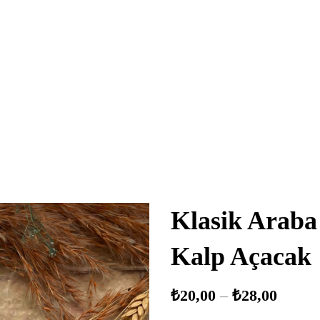
Klasik Araba 
Kalp Açacak
₺
20,00
–
₺
28,00