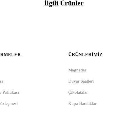
İlgili Ürünler
IRMELER
ÜRÜNLERIMIZ
Magnetler
sı
Duvar Saatleri
 Politikası
Çikolatalar
Sözleşmesi
Kupa Bardaklar