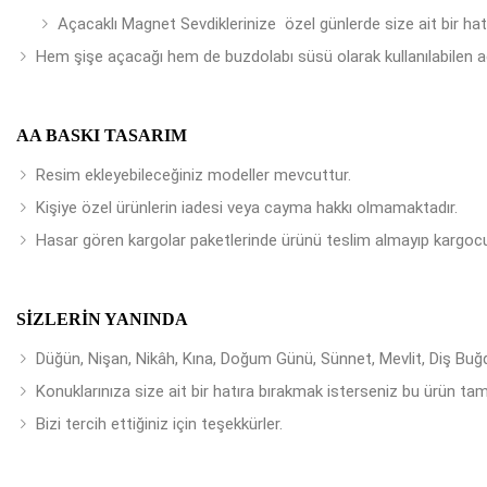
Açacaklı Magnet Sevdiklerinize özel günlerde size ait bir ha
Hem şişe açacağı hem de buzdolabı süsü olarak kullanılabilen a
AA BASKI TASARIM
Resim ekleyebileceğiniz modeller mevcuttur.
Kişiye özel ürünlerin iadesi veya cayma hakkı olmamaktadır.
Hasar gören kargolar paketlerinde ürünü teslim almayıp kargocu
SIZLERIN YANINDA
Düğün, Nişan, Nikâh, Kına, Doğum Günü, Sünnet, Mevlit, Diş Buğday
Konuklarınıza size ait bir hatıra bırakmak isterseniz bu ürün tam
Bizi tercih ettiğiniz için teşekkürler.