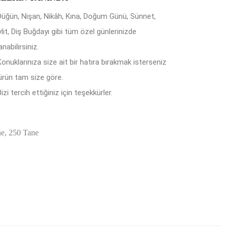
Düğün, Nişan, Nikâh, Kına, Doğum Günü, Sünnet,
lit, Diş Buğdayı gibi tüm özel günlerinizde
anabilirsiniz.
Konuklarınıza size ait bir hatıra bırakmak isterseniz
ürün tam size göre.
izi tercih ettiğiniz için teşekkürler.
ne, 250 Tane