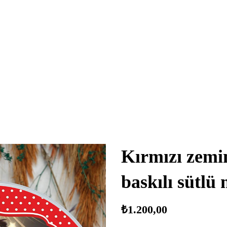
Kırmızı zemin
baskılı sütl
₺
1.200,00