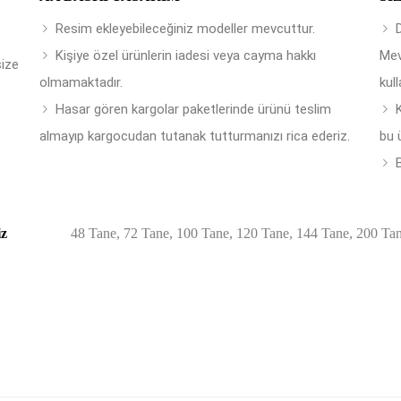
Resim ekleyebileceğiniz modeller mevcuttur.
Kişiye özel ürünlerin iadesi veya cayma hakkı
Mev
size
olmamaktadır.
kull
Hasar gören kargolar paketlerinde ürünü teslim
almayıp kargocudan tutanak tutturmanızı rica ederiz.
bu 
B
iz
48 Tane, 72 Tane, 100 Tane, 120 Tane, 144 Tane, 200 Ta