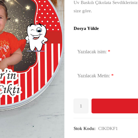
Uv Baskılı Çikolata Sevdikleriniz
size göre.
Dosya Yükle
Yazılacak isim:
*
Yazılacak Metin:
*
Stok Kodu:
CIKDKF1