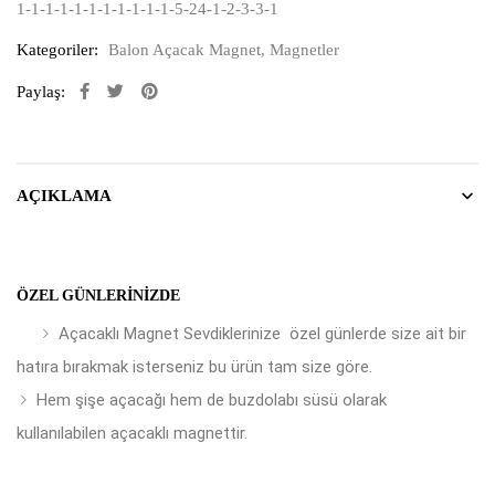
1-1-1-1-1-1-1-1-1-1-1-5-24-1-2-3-3-1
Kategoriler:
Balon Açacak Magnet
,
Magnetler
Paylaş:
AÇIKLAMA
ÖZEL GÜNLERINIZDE
Açacaklı Magnet Sevdiklerinize özel günlerde size ait bir
hatıra bırakmak isterseniz bu ürün tam size göre.
Hem şişe açacağı hem de buzdolabı süsü olarak
kullanılabilen açacaklı magnettir.