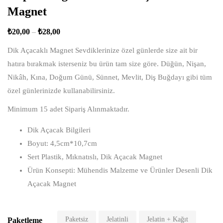
Magnet
₺
20,00
–
₺
28,00
Dik Açacaklı Magnet Sevdiklerinize özel günlerde size ait bir
hatıra bırakmak isterseniz bu ürün tam size göre. Düğün, Nişan,
Nikâh, Kına, Doğum Günü, Sünnet, Mevlit, Diş Buğdayı gibi tüm
özel günlerinizde kullanabilirsiniz.
Minimum 15 adet Sipariş Alınmaktadır.
Dik Açacak Bilgileri
Boyut: 4,5cm*10,7cm
Sert Plastik, Mıknatıslı, Dik Açacak Magnet
Ürün Konsepti: Mühendis Malzeme ve Ürünler Desenli Dik
Açacak Magnet
Paketsiz
Jelatinli
Jelatin + Kağıt
Paketleme