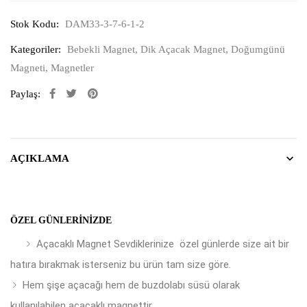
Stok Kodu:
DAM33-3-7-6-1-2
Kategoriler:
Bebekli Magnet
,
Dik Açacak Magnet
,
Doğumgünü
Magneti
,
Magnetler
Paylaş:
AÇIKLAMA
ÖZEL GÜNLERINIZDE
Açacaklı Magnet Sevdiklerinize özel günlerde size ait bir
hatıra bırakmak isterseniz bu ürün tam size göre.
Hem şişe açacağı hem de buzdolabı süsü olarak
kullanılabilen açacaklı magnettir.