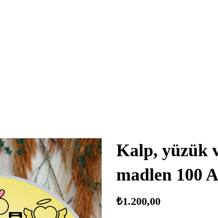
Kalp, yüzük v
madlen 100 
₺
1.200,00