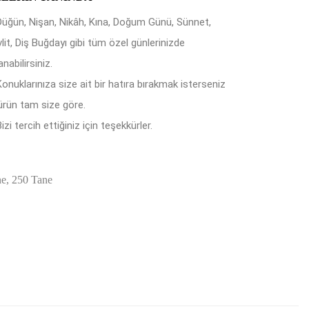
Düğün, Nişan, Nikâh, Kına, Doğum Günü, Sünnet,
lit, Diş Buğdayı gibi tüm özel günlerinizde
anabilirsiniz.
Konuklarınıza size ait bir hatıra bırakmak isterseniz
ürün tam size göre.
izi tercih ettiğiniz için teşekkürler.
ne, 250 Tane