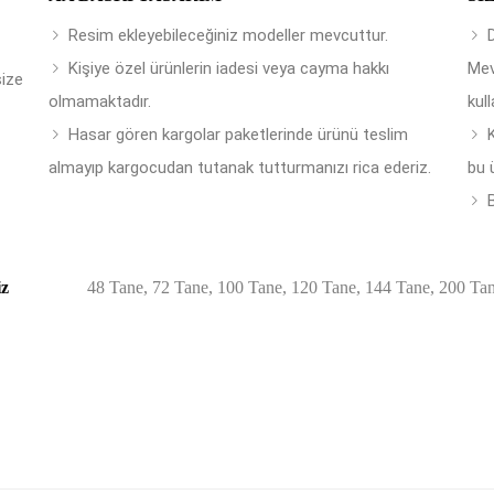
Resim ekleyebileceğiniz modeller mevcuttur.
Kişiye özel ürünlerin iadesi veya cayma hakkı
Mev
size
olmamaktadır.
kull
Hasar gören kargolar paketlerinde ürünü teslim
almayıp kargocudan tutanak tutturmanızı rica ederiz.
bu 
B
iz
48 Tane, 72 Tane, 100 Tane, 120 Tane, 144 Tane, 200 Ta