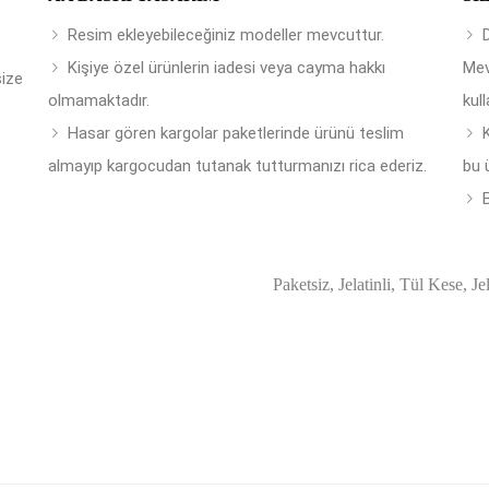
Resim ekleyebileceğiniz modeller mevcuttur.
Kişiye özel ürünlerin iadesi veya cayma hakkı
Mev
size
olmamaktadır.
kull
Hasar gören kargolar paketlerinde ürünü teslim
almayıp kargocudan tutanak tutturmanızı rica ederiz.
bu 
B
Paketsiz, Jelatinli, Tül Kese, Je