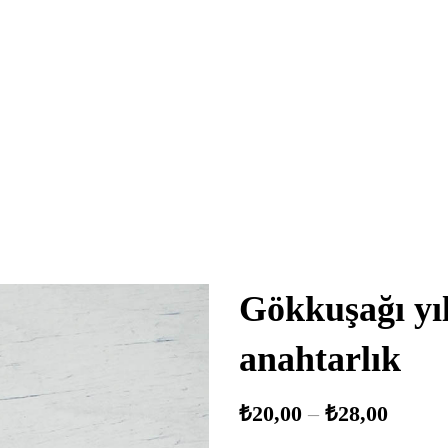
Gökkuşağı yıl
anahtarlık
₺
20,00
–
₺
28,00