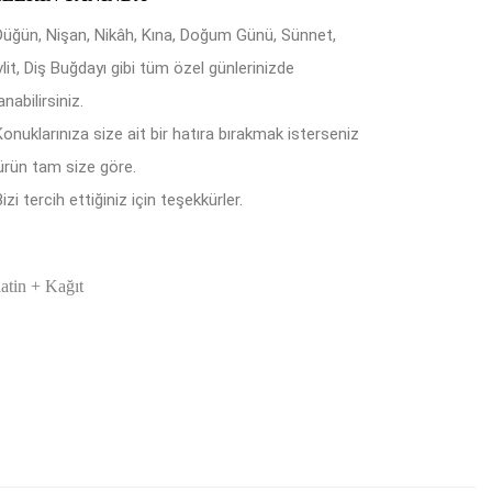
Düğün, Nişan, Nikâh, Kına, Doğum Günü, Sünnet,
lit, Diş Buğdayı gibi tüm özel günlerinizde
anabilirsiniz.
Konuklarınıza size ait bir hatıra bırakmak isterseniz
ürün tam size göre.
izi tercih ettiğiniz için teşekkürler.
latin + Kağıt