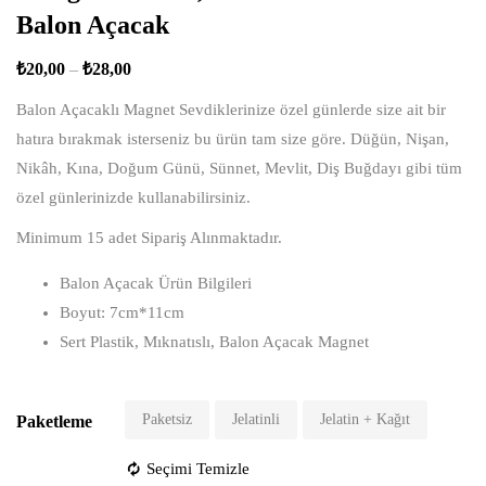
Balon Açacak
₺
20,00
–
₺
28,00
Balon Açacaklı Magnet Sevdiklerinize özel günlerde size ait bir
hatıra bırakmak isterseniz bu ürün tam size göre. Düğün, Nişan,
Nikâh, Kına, Doğum Günü, Sünnet, Mevlit, Diş Buğdayı gibi tüm
özel günlerinizde kullanabilirsiniz.
Minimum 15 adet Sipariş Alınmaktadır.
Balon Açacak Ürün Bilgileri
Boyut: 7cm*11cm
Sert Plastik, Mıknatıslı, Balon Açacak Magnet
Paketsiz
Jelatinli
Jelatin + Kağıt
Paketleme
Seçimi Temizle