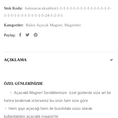
Stok Kodu:
balonacacaksablon1-1-1-1-1-1-1-1-1-1-1-1-1-1-1-1-
1-1-1-1-1-1-1-1-1-1-1-5-24-1-2-3-1
Kategoriler:
Balon Açacak Magnet
,
Magnetler
Paylaş:
AÇIKLAMA
ÖZEL GÜNLERINIZDE
Açacaklı Magnet Sevdiklerinize özel günlerde size ait bir
hatıra bırakmak isterseniz bu ürün tam size göre.
Hem şişe açacağı hem de buzdolabı süsü olarak
kullanılabilen açacaklı magnettir.