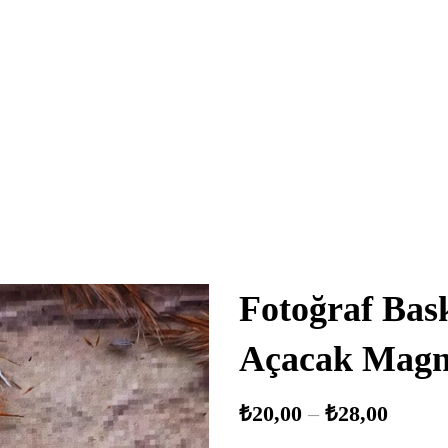
Fotoğraf Bask
Açacak Magn
₺
20,00
–
₺
28,00