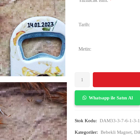
Yazılacak isim:
*
Tarih:
Metin:
Whatsapp ile Satın Al
Stok Kodu:
DAM33-3-7-6-1-3-1
Kategoriler:
Bebekli Magnet
,
Di