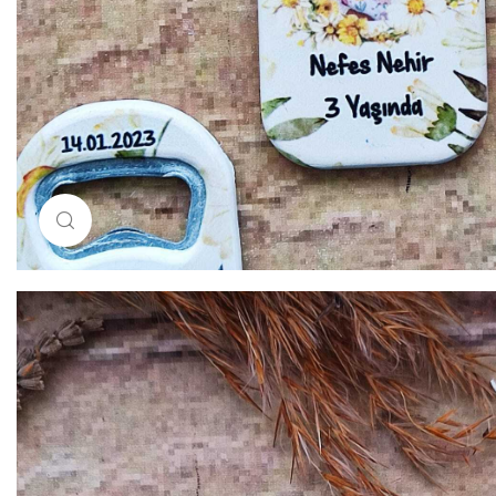
Resimi büyütmek için tıklayın