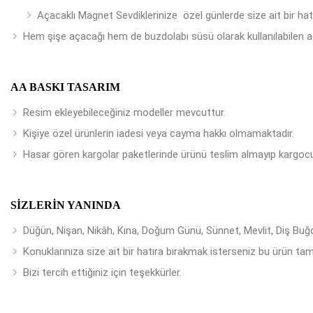
Açacaklı Magnet Sevdiklerinize özel günlerde size ait bir ha
Hem şişe açacağı hem de buzdolabı süsü olarak kullanılabilen a
AA BASKI TASARIM
Resim ekleyebileceğiniz modeller mevcuttur.
Kişiye özel ürünlerin iadesi veya cayma hakkı olmamaktadır.
Hasar gören kargolar paketlerinde ürünü teslim almayıp kargocu
SIZLERIN YANINDA
Düğün, Nişan, Nikâh, Kına, Doğum Günü, Sünnet, Mevlit, Diş Buğday
Konuklarınıza size ait bir hatıra bırakmak isterseniz bu ürün tam
Bizi tercih ettiğiniz için teşekkürler.