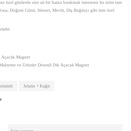
e özel günlerde size ait bir hatıra bırakmak isterseniz bu ürün tam
 Kına, Doğum Günü, Sünnet, Mevlit, Diş Buğdayı gibi tüm özel
tadır.
Dik Açacak Magnet
Malzeme ve Ürünler Desenli Dik Açacak Magnet
Jelatinli
Jelatin + Kağıt
e