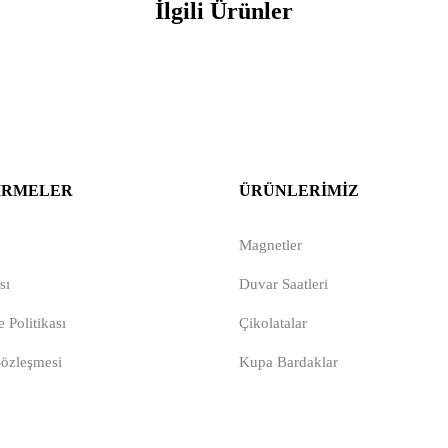
İlgili Ürünler
IRMELER
ÜRÜNLERIMIZ
Magnetler
sı
Duvar Saatleri
 Politikası
Çikolatalar
Sözleşmesi
Kupa Bardaklar