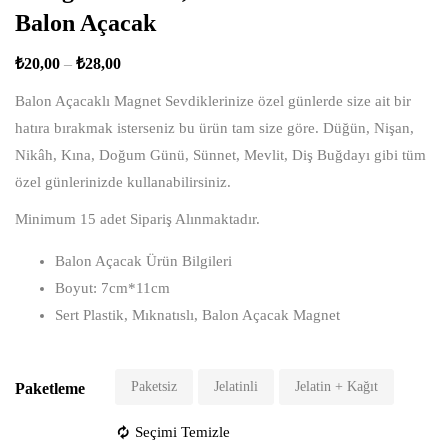
Balon Açacak
₺
20,00
–
₺
28,00
Balon Açacaklı Magnet Sevdiklerinize özel günlerde size ait bir
hatıra bırakmak isterseniz bu ürün tam size göre. Düğün, Nişan,
Nikâh, Kına, Doğum Günü, Sünnet, Mevlit, Diş Buğdayı gibi tüm
özel günlerinizde kullanabilirsiniz.
Minimum 15 adet Sipariş Alınmaktadır.
Balon Açacak Ürün Bilgileri
Boyut: 7cm*11cm
Sert Plastik, Mıknatıslı, Balon Açacak Magnet
Paketsiz
Jelatinli
Jelatin + Kağıt
Paketleme
Seçimi Temizle