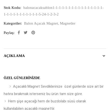
Stok Kodu:
balonacacaksablon1-1-1-1-1-1-1-1-1-1-1-1-1-1-1-1-
1-1-1-1-1-1-1-1-1-1-1-5-24-1-2-3-2
Kategoriler:
Balon Açacak Magnet
,
Magnetler
Paylaş:
AÇIKLAMA
ÖZEL GÜNLERINIZDE
Açacaklı Magnet Sevdiklerinize özel günlerde size ait bir
hatıra bırakmak isterseniz bu ürün tam size göre.
Hem şişe açacağı hem de buzdolabı süsü olarak
kullanılabilen açacaklı magnettir.