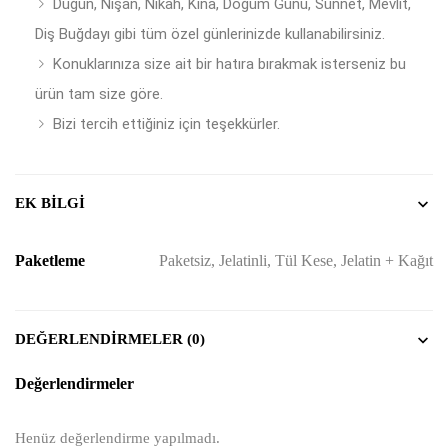
Düğün, Nişan, Nikâh, Kına, Doğum Günü, Sünnet, Mevlit,
Diş Buğdayı gibi tüm özel günlerinizde kullanabilirsiniz.
Konuklarınıza size ait bir hatıra bırakmak isterseniz bu
ürün tam size göre.
Bizi tercih ettiğiniz için teşekkürler.
EK BILGI
Paketleme
Paketsiz, Jelatinli, Tül Kese, Jelatin + Kağıt
DEĞERLENDIRMELER (0)
Değerlendirmeler
Henüz değerlendirme yapılmadı.