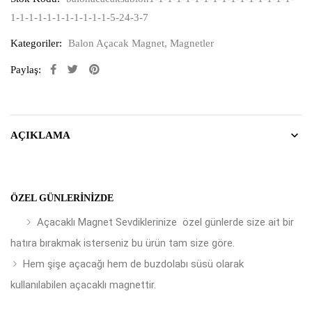
1-1-1-1-1-1-1-1-1-1-1-5-24-3-7
Kategoriler:
Balon Açacak Magnet
,
Magnetler
Paylaş:
AÇIKLAMA
ÖZEL GÜNLERINIZDE
Açacaklı Magnet Sevdiklerinize özel günlerde size ait bir
hatıra bırakmak isterseniz bu ürün tam size göre.
Hem şişe açacağı hem de buzdolabı süsü olarak
kullanılabilen açacaklı magnettir.