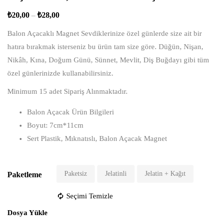
₺
20,00
–
₺
28,00
Balon Açacaklı Magnet Sevdiklerinize özel günlerde size ait bir
hatıra bırakmak isterseniz bu ürün tam size göre. Düğün, Nişan,
Nikâh, Kına, Doğum Günü, Sünnet, Mevlit, Diş Buğdayı gibi tüm
özel günlerinizde kullanabilirsiniz.
Minimum 15 adet Sipariş Alınmaktadır.
Balon Açacak Ürün Bilgileri
Boyut: 7cm*11cm
Sert Plastik, Mıknatıslı, Balon Açacak Magnet
Paketsiz
Jelatinli
Jelatin + Kağıt
Paketleme
Seçimi Temizle
Dosya Yükle