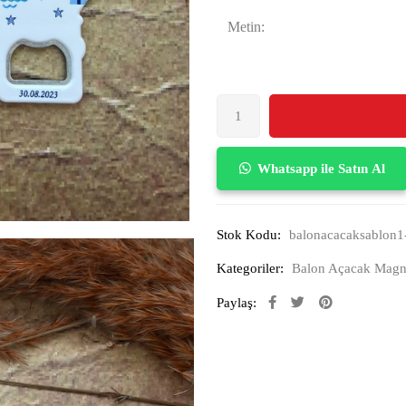
Metin:
Whatsapp ile Satın Al
Stok Kodu:
balonacacaksablon1-
Kategoriler:
Balon Açacak Magn
Paylaş: