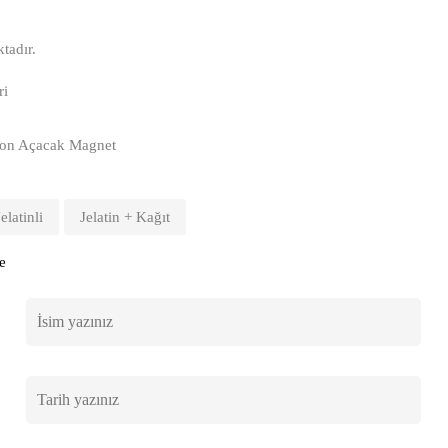
tadır.
ri
Balon Açacak Magnet
Jelatinli
Jelatin + Kağıt
e