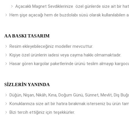
Açacaklı Magnet Sevdiklerinize özel günlerde size ait bir ha
Hem şişe açacağı hem de buzdolabı süsü olarak kullanılabilen a
AA BASKI TASARIM
Resim ekleyebileceğiniz modeller mevcuttur.
Kişiye özel ürünlerin iadesi veya cayma hakkı olmamaktadır.
Hasar gören kargolar paketlerinde ürünü teslim almayıp kargocu
SIZLERIN YANINDA
Düğün, Nişan, Nikâh, Kına, Doğum Günü, Sünnet, Mevlit, Diş Buğday
Konuklarınıza size ait bir hatıra bırakmak isterseniz bu ürün tam
Bizi tercih ettiğiniz için teşekkürler.