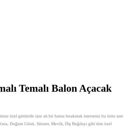
emalı Temalı Balon Açacak
ize özel günlerde size ait bir hatıra bırakmak isterseniz bu ürün tam
 Kına, Doğum Günü, Sünnet, Mevlit, Diş Buğdayı gibi tüm özel