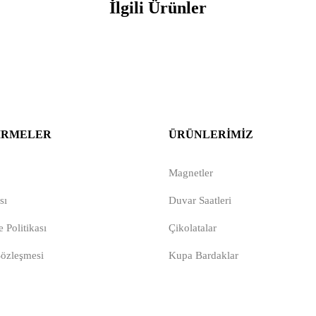
İlgili Ürünler
IRMELER
ÜRÜNLERIMIZ
Magnetler
sı
Duvar Saatleri
 Politikası
Çikolatalar
Sözleşmesi
Kupa Bardaklar