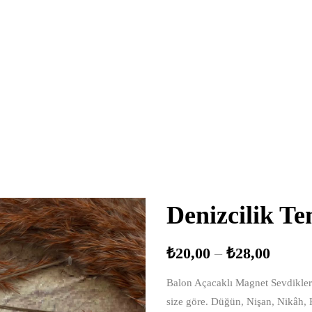
Denizcilik T
₺
20,00
–
₺
28,00
Balon Açacaklı Magnet Sevdiklerin
size göre. Düğün, Nişan, Nikâh,