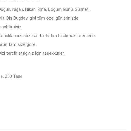
Düğün, Nişan, Nikâh, Kına, Doğum Günü, Sünnet,
lit, Diş Buğdayı gibi tüm özel günlerinizde
anabilirsiniz.
Konuklarınıza size ait bir hatıra bırakmak isterseniz
ürün tam size göre.
izi tercih ettiğiniz için teşekkürler.
ne, 250 Tane