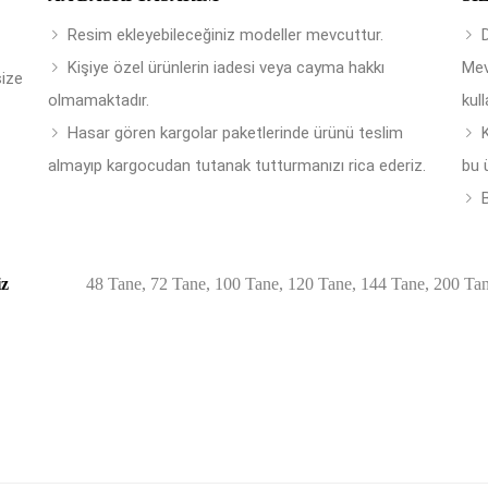
Resim ekleyebileceğiniz modeller mevcuttur.
Kişiye özel ürünlerin iadesi veya cayma hakkı
Mev
size
olmamaktadır.
kull
Hasar gören kargolar paketlerinde ürünü teslim
almayıp kargocudan tutanak tutturmanızı rica ederiz.
bu 
B
iz
48 Tane, 72 Tane, 100 Tane, 120 Tane, 144 Tane, 200 Ta