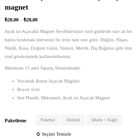
magnet
₺
20,00
–
₺
28,00
Ayak izi Açacaklı Magnet Sevdiklerinize özel günlerde size ait bir
hatıra bırakmak isterseniz bu ürün tam size göre. Düğün, Nişan,
Nikâh, Kına, Doğum Günü, Sünnet, Mevlit, Diş Buğdayı gibi tüm
özel günlerinizde kullanabilirsiniz.
Minimum 15 adet Sipariş Alınmaktadır.
Yuvarlak Buton Açacak Bilgileri
Boyut: 6cm
Sert Plastik, Mıknatıslı, Ayak izi Açacak Magnet
Paketsiz
Jelatinli
Jelatin + Kağıt
Paketleme
Seçimi Temizle