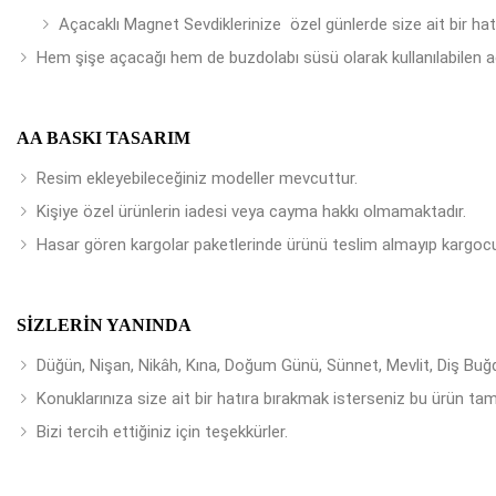
Açacaklı Magnet Sevdiklerinize özel günlerde size ait bir ha
Hem şişe açacağı hem de buzdolabı süsü olarak kullanılabilen a
AA BASKI TASARIM
Resim ekleyebileceğiniz modeller mevcuttur.
Kişiye özel ürünlerin iadesi veya cayma hakkı olmamaktadır.
Hasar gören kargolar paketlerinde ürünü teslim almayıp kargocu
SIZLERIN YANINDA
Düğün, Nişan, Nikâh, Kına, Doğum Günü, Sünnet, Mevlit, Diş Buğday
Konuklarınıza size ait bir hatıra bırakmak isterseniz bu ürün tam
Bizi tercih ettiğiniz için teşekkürler.