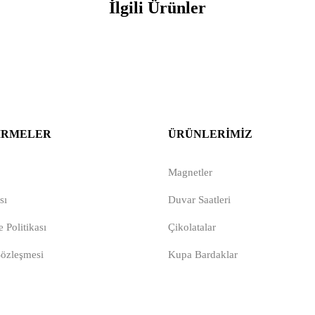
İlgili Ürünler
IRMELER
ÜRÜNLERIMIZ
Magnetler
sı
Duvar Saatleri
 Politikası
Çikolatalar
Sözleşmesi
Kupa Bardaklar