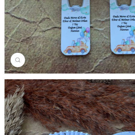
Resimi büyütmek için tıklayın