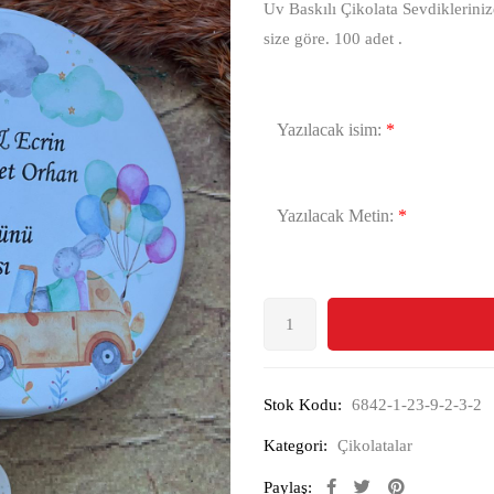
Uv Baskılı Çikolata Sevdikleriniz
size göre. 100 adet .
Yazılacak isim:
*
Yazılacak Metin:
*
Stok Kodu:
6842-1-23-9-2-3-2
Kategori:
Çikolatalar
Paylaş: