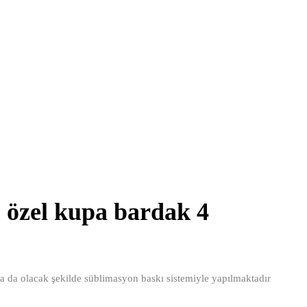
 özel kupa bardak 4
na da olacak şekilde süblimasyon baskı sistemiyle yapılmaktadır