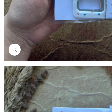
Resimi büyütmek için tıklayın