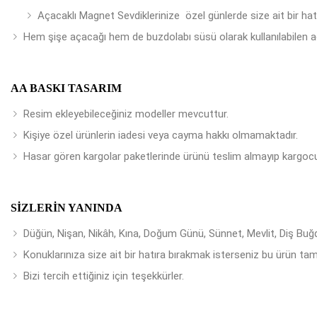
Açacaklı Magnet Sevdiklerinize özel günlerde size ait bir ha
Hem şişe açacağı hem de buzdolabı süsü olarak kullanılabilen a
AA BASKI TASARIM
Resim ekleyebileceğiniz modeller mevcuttur.
Kişiye özel ürünlerin iadesi veya cayma hakkı olmamaktadır.
Hasar gören kargolar paketlerinde ürünü teslim almayıp kargocu
SIZLERIN YANINDA
Düğün, Nişan, Nikâh, Kına, Doğum Günü, Sünnet, Mevlit, Diş Buğday
Konuklarınıza size ait bir hatıra bırakmak isterseniz bu ürün tam
Bizi tercih ettiğiniz için teşekkürler.