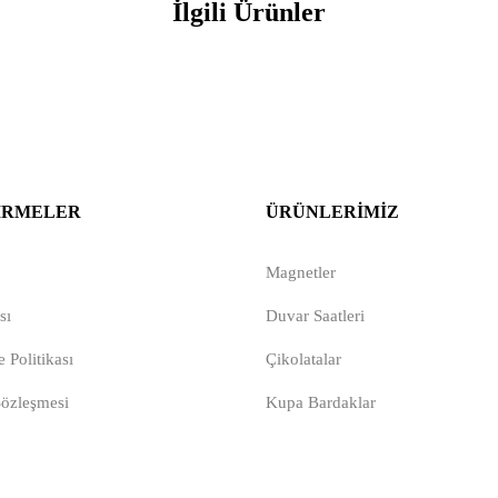
İlgili Ürünler
IRMELER
ÜRÜNLERIMIZ
Magnetler
sı
Duvar Saatleri
 Politikası
Çikolatalar
Sözleşmesi
Kupa Bardaklar