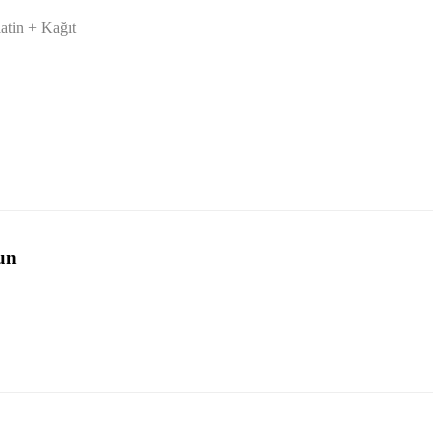
latin + Kağıt
un